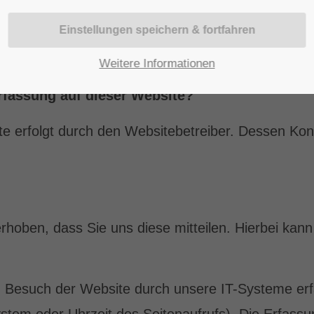
mers
 Fri 8:00am - 5:00pm
+1)
Weitere Informationen
erfassung auf dieser Website?
ite erfolgt durch den Websitebetreiber. Dessen K
hoben, dass Sie uns diese mitteilen. Hierbei kann
Besuch der Website durch unsere IT-Systeme erfa