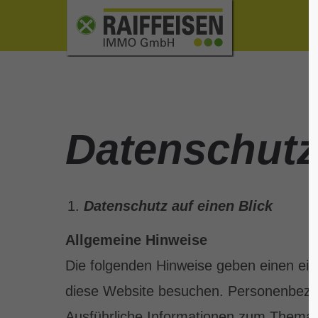
Login
Sup
Benutzername
Lorem 
Datenschutz
2
Passwort
Datenschutz auf einen Blick
365
Allgemeine Hinweise
Anmelden
Die folgenden Hinweise geben einen ein
diese Website besuchen. Personenbezoge
We off
Register
|
Lost your
Ausführliche Informationen zum Thema 