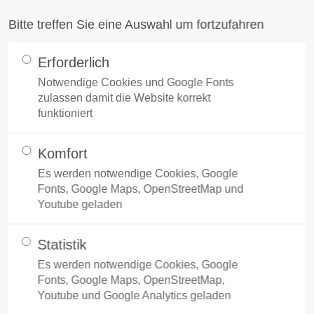
Bitte treffen Sie eine Auswahl um fortzufahren
port
Get in touch
Erforderlich
Notwendige Cookies und Google Fonts
ipsum dolor sit amet:
Cybersteel Inc.
zulassen damit die Website korrekt
376-293 City Road, Sui
funktioniert
600
erklärung
San Francisco, CA 94
4h
Komfort
Es werden notwendige Cookies, Google
/
Fonts, Google Maps, OpenStreetMap und
Have any question
Youtube geladen
+44 1234 567 890
days
Statistik
Drop us a line
fachen Überblick darüber, was mit Ihren persone
Es werden notwendige Cookies, Google
info@yourdomain.c
Fonts, Google Maps, OpenStreetMap,
ne Daten sind alle Daten, mit denen Sie persönlic
er support for our
Youtube und Google Analytics geladen
Datenschutz entnehmen Sie unserer unter diesem 