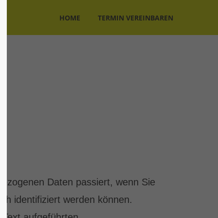
HOME
TERMIN VEREINBAREN
About us
Lorem ipsum dolor sit
te
amet, consectetuer
adipiscing elit.
102
Aenean commodo ligula eget
dolor. Aenean massa. Cum
s?
sociis natoque penatibus et
magnis dis parturient montes,
nascetur ridiculus mus.
nbezogenen Daten passiert, wenn Sie
Donec quam felis, ultricies
om
nec.
h identifiziert werden können.
Text aufgeführten